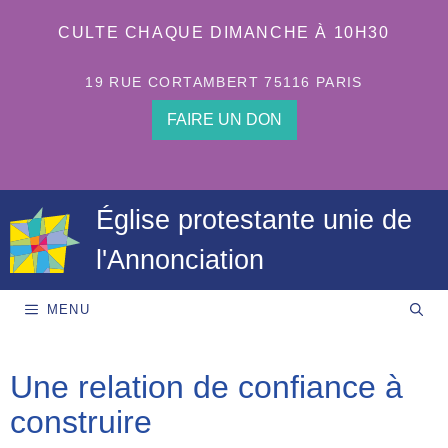
Aller
au
CULTE CHAQUE DIMANCHE À 10H30
contenu
19 RUE CORTAMBERT 75116 PARIS
FAIRE UN DON
Église protestante unie de
l'Annonciation
MENU
Une relation de confiance à
construire