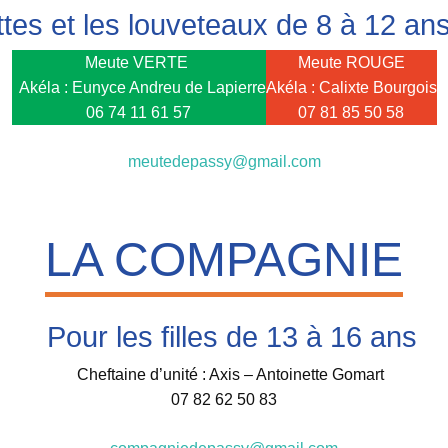
ttes et les louveteaux de 8 à 12 an
Meute VERTE
Meute ROUGE
Akéla : Eunyce Andreu de Lapierre
Akéla : Calixte Bourgois
06 74 11 61 57
07 81 85 50 58
meutedepassy@gmail.com
LA COMPAGNIE
Pour les filles de 13 à 16 ans
Cheftaine d’unité : Axis – Antoinette Gomart
07 82 62 50 83