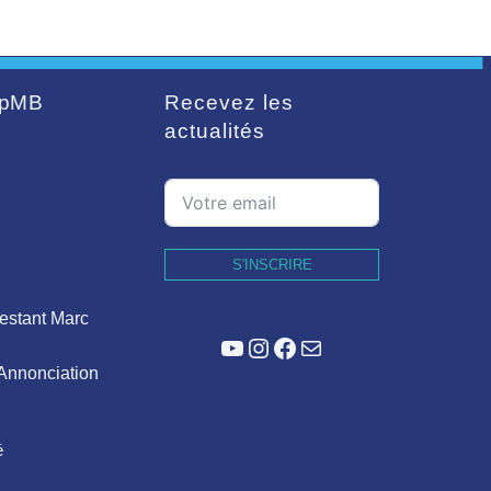
pMB
Recevez les
actualités
S'INSCRIRE
estant Marc
YouTube
Instagram
Facebook
E-mail
'Annonciation
é