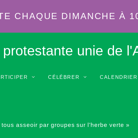
TE CHAQUE DIMANCHE À 1
 protestante unie de l
RTICIPER
CÉLÉBRER
CALENDRIER
 tous asseoir par groupes sur l’herbe verte »