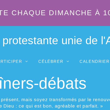
TE CHAQUE DIMANCHE À 1
 protestante unie de l
RTICIPER
CÉLÉBRER
CALENDRIER
dîners-débats
ésent, mais soyez transformés par le renouvell
e Dieu : ce qui est bon, agréable et parfait. »