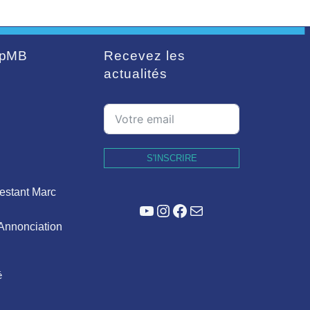
pMB
Recevez les
actualités
S'INSCRIRE
estant Marc
YouTube
Instagram
Facebook
E-mail
'Annonciation
é