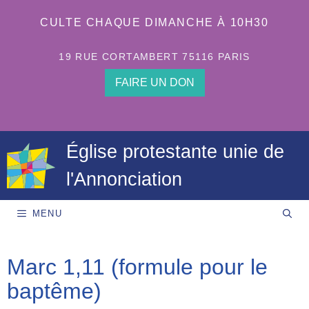
Aller
au
CULTE CHAQUE DIMANCHE À 10H30
contenu
19 RUE CORTAMBERT 75116 PARIS
FAIRE UN DON
Église protestante unie de
l'Annonciation
MENU
Marc 1,11 (formule pour le
baptême)