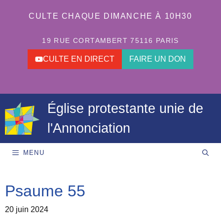
Aller
au
CULTE CHAQUE DIMANCHE À 10H30
contenu
19 RUE CORTAMBERT 75116 PARIS
CULTE EN DIRECT
FAIRE UN DON
Église protestante unie de
l'Annonciation
MENU
Psaume 55
20 juin 2024