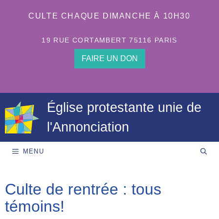
Aller
au
CULTE CHAQUE DIMANCHE À 10H30
contenu
19 RUE CORTAMBERT 75116 PARIS
FAIRE UN DON
Église protestante unie de
l'Annonciation
MENU
Culte de rentrée : tous
témoins!