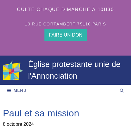
Aller
au
CULTE CHAQUE DIMANCHE À 10H30
contenu
19 RUE CORTAMBERT 75116 PARIS
FAIRE UN DON
Église protestante unie de
l'Annonciation
MENU
Paul et sa mission
8 octobre 2024