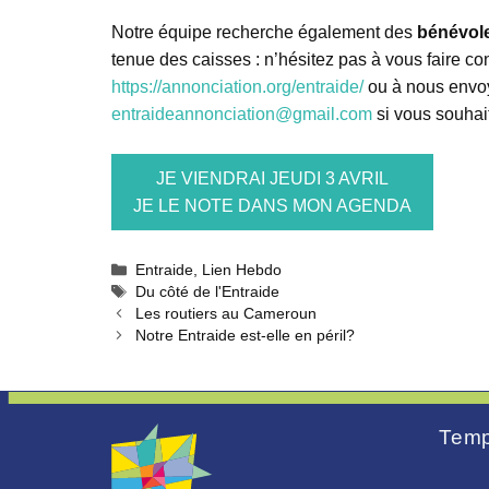
Notre équipe recherche également des
bénévole
tenue des caisses : n’hésitez pas à vous faire con
https://annonciation.org/entraide/
ou à nous envoy
entraideannonciation@gmail.com
si vous souhai
JE VIENDRAI JEUDI 3 AVRIL
JE LE NOTE DANS MON AGENDA
Catégories
Entraide
,
Lien Hebdo
Étiquettes
Du côté de l'Entraide
Les routiers au Cameroun
Notre Entraide est-elle en péril?
Temp