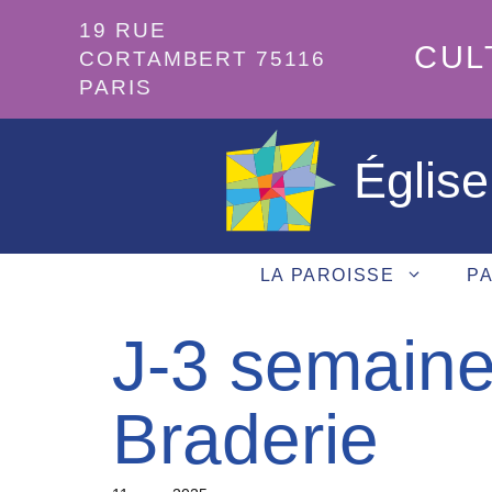
Aller
19 RUE
au
CUL
CORTAMBERT 75116
contenu
PARIS
Église
LA PAROISSE
PA
J-3 semaine
Braderie