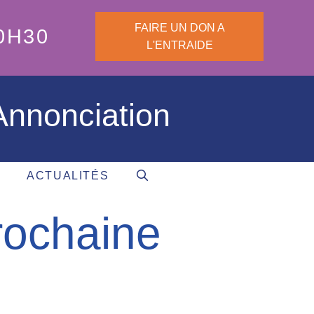
FAIRE UN DON A
0H30
L'ENTRAIDE
'Annonciation
ACTUALITÉS
rochaine