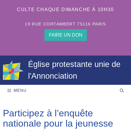
Aller
au
CULTE CHAQUE DIMANCHE À 10H30
contenu
19 RUE CORTAMBERT 75116 PARIS
FAIRE UN DON
Église protestante unie de
l'Annonciation
MENU
Participez à l’enquête
nationale pour la jeunesse