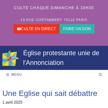
Aller
au
CULTE CHAQUE DIMANCHE À 10H30
contenu
19 RUE CORTAMBERT 75116 PARIS
CULTE EN DIRECT
FAIRE UN DON
Église protestante unie de
l'Annonciation
MENU
Une Eglise qui sait débattre
1 avril 2025