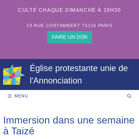
Aller
au
CULTE CHAQUE DIMANCHE À 10H30
contenu
19 RUE CORTAMBERT 75116 PARIS
FAIRE UN DON
Église protestante unie de
l'Annonciation
MENU
Immersion dans une semaine
à Taizé