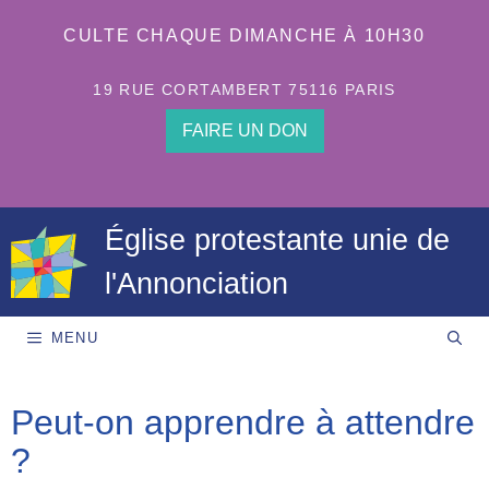
Aller
au
CULTE CHAQUE DIMANCHE À 10H30
contenu
19 RUE CORTAMBERT 75116 PARIS
FAIRE UN DON
Église protestante unie de
l'Annonciation
MENU
Peut-on apprendre à attendre
?