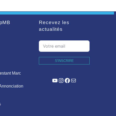
pMB
Recevez les
actualités
S'INSCRIRE
estant Marc
YouTube
Instagram
Facebook
E-mail
'Annonciation
é