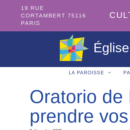
Aller
19 RUE
au
CUL
CORTAMBERT 75116
contenu
PARIS
Église
LA PAROISSE
PA
Oratorio de 
prendre vos b