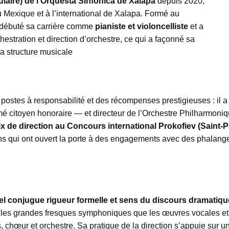
tulaire) de l’Orquesta Sinfónica de Xalapa
depuis 2020,
 Mexique et à l’international de Xalapa. Formé au
a débuté sa carrière comme
pianiste et violoncelliste
et a
hestration et direction d’orchestre, ce qui a façonné sa
la structure musicale
 postes à responsabilité et des récompenses prestigieuses : il a
é citoyen honoraire — et directeur de l’Orchestre Philharmon
x de direction au Concours international Prokofiev (Saint-
ons qui ont ouvert la porte à des engagements avec des phalang
el conjugue rigueur formelle et sens du discours dramatiqu
en les grandes fresques symphoniques que les œuvres vocales et s
tes, chœur et orchestre. Sa pratique de la direction s’appuie sur 