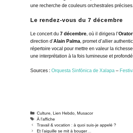
une recherche de couleurs orchestrales précises
Le rendez‑vous du 7 décembre
Le concert du
7 décembre
, où il dirigera l’
Orator
direction d’
Alain Palma
, promet d’allier authenti
répertoire vocal pour mettre en valeur la richesse
une interprétation à la fois lumineuse et profon
Sources :
Orquesta Sinfónica de Xalapa
–
Festiv
Catégories
Culture
,
Lien Hebdo
,
Musacor
Étiquettes
À l'affiche
Travail & vocation : à quoi suis-je appelé ?
Et l’aiguille se mit à bouger…