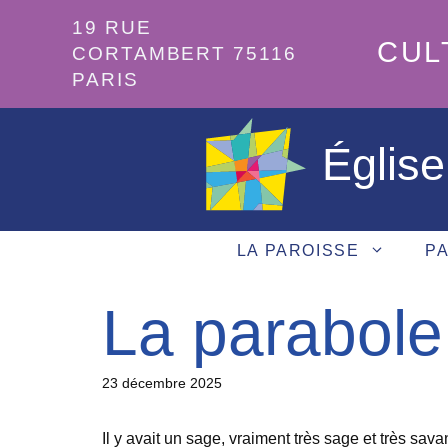
Aller
19 RUE
au
CUL
CORTAMBERT 75116
contenu
PARIS
Église
LA PAROISSE
PA
La parabole
23 décembre 2025
Il y avait un sage, vraiment très sage et très sava