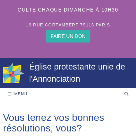
Aller
au
CULTE CHAQUE DIMANCHE À 10H30
contenu
19 RUE CORTAMBERT 75116 PARIS
FAIRE UN DON
Église protestante unie de
l'Annonciation
MENU
Vous tenez vos bonnes
résolutions, vous?