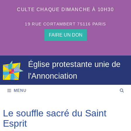
Aller
au
CULTE CHAQUE DIMANCHE À 10H30
contenu
19 RUE CORTAMBERT 75116 PARIS
FAIRE UN DON
Église protestante unie de
l'Annonciation
MENU
Le souffle sacré du Saint
Esprit