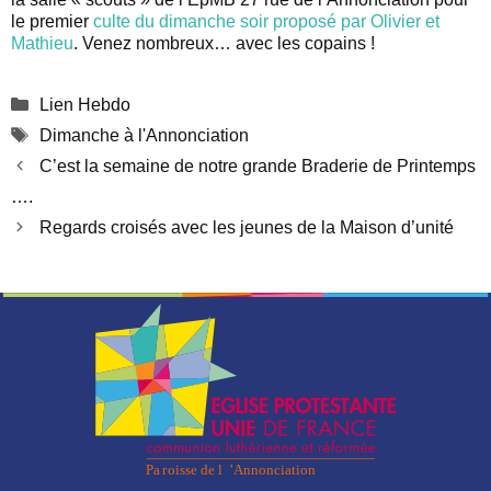
le premier
culte du dimanche soir proposé par Olivier et
Mathieu
. Venez nombreux… avec les copains !
Catégories
Lien Hebdo
Étiquettes
Dimanche à l'Annonciation
C’est la semaine de notre grande Braderie de Printemps
….
Regards croisés avec les jeunes de la Maison d’unité