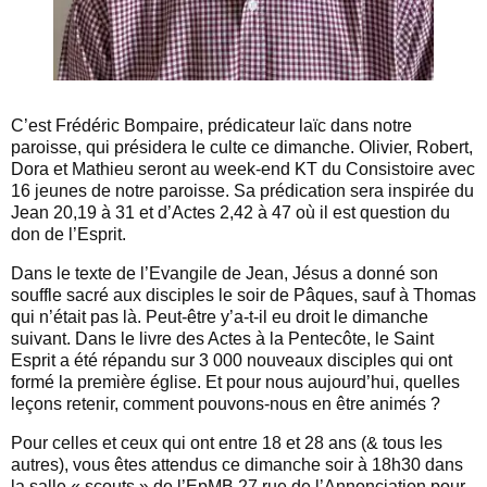
C’est Frédéric Bompaire, prédicateur laïc dans notre
paroisse, qui présidera le culte ce dimanche. Olivier, Robert,
Dora et Mathieu seront au week-end KT du Consistoire avec
16 jeunes de notre paroisse. Sa prédication sera inspirée du
Jean 20,19 à 31 et d’Actes 2,42 à 47 où il est question du
don de l’Esprit.
Dans le texte de l’Evangile de Jean, Jésus a donné son
souffle sacré aux disciples le soir de Pâques, sauf à Thomas
qui n’était pas là. Peut-être y’a-t-il eu droit le dimanche
suivant. Dans le livre des Actes à la Pentecôte, le Saint
Esprit a été répandu sur 3 000 nouveaux disciples qui ont
formé la première église. Et pour nous aujourd’hui, quelles
leçons retenir, comment pouvons-nous en être animés ?
Pour celles et ceux qui ont entre 18 et 28 ans (& tous les
autres), vous êtes attendus ce dimanche soir à 18h30 dans
la salle « scouts » de l’EpMB 27 rue de l’Annonciation pour