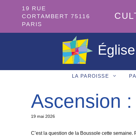
Aller
19 RUE
au
CUL
CORTAMBERT 75116
contenu
PARIS
Église
LA PAROISSE
PA
Ascension :
19 mai 2026
C’est la question de la Boussole cette semaine. P