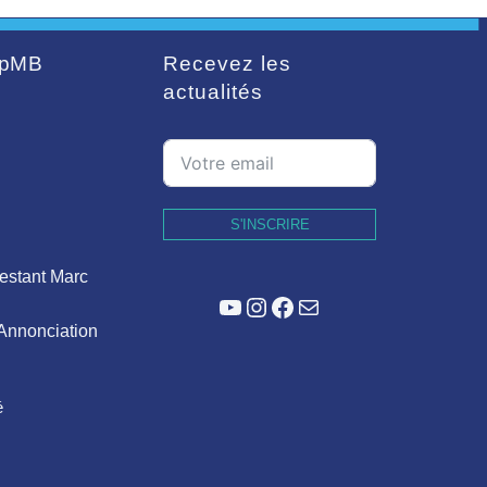
pMB
Recevez les
actualités
S'INSCRIRE
estant Marc
YouTube
Instagram
Facebook
E-mail
'Annonciation
é