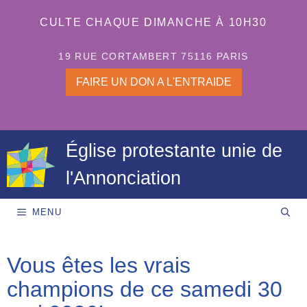
Aller
au
CULTE CHAQUE DIMANCHE À 10H30
contenu
19 RUE CORTAMBERT 75116 PARIS
FAIRE UN DON A L'ENTRAIDE
Église protestante unie de
l'Annonciation
MENU
Vous êtes les vrais
champions de ce samedi 30