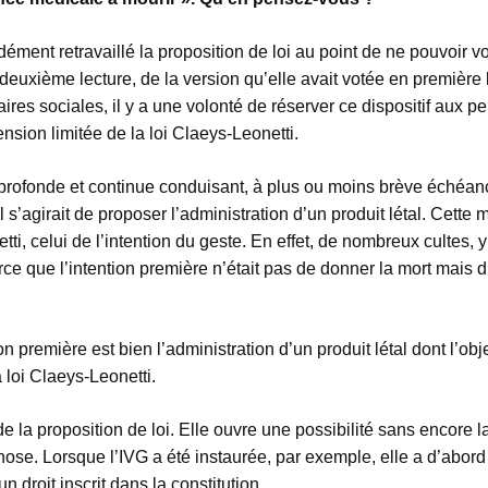
ément retravaillé la proposition de loi au point de ne pouvoir 
 deuxième lecture, de la version qu’elle avait votée en première 
res sociales, il y a une volonté de réserver ce dispositif aux pe
sion limitée de la loi Claeys-Leonetti.
n profonde et continue conduisant, à plus ou moins brève éché
l s’agirait de proposer l’administration d’un produit létal. Cette 
tti, celui de l’intention du geste. En effet, de nombreux cultes, 
rce que l’intention première n’était pas de donner la mort mais 
n première est bien l’administration d’un produit létal dont l’obj
a loi Claeys-Leonetti.
e la proposition de loi. Elle ouvre une possibilité sans encore
ose. Lorsque l’IVG a été instaurée, par exemple, elle a d’abo
 droit inscrit dans la constitution.