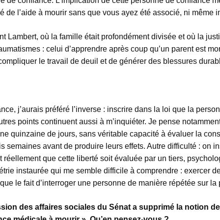
nne de confiance. L’implication de cette personne de confiance m
ié de l’aide à mourir sans que vous ayez été associé, ni même 
 Lambert, où la famille était profondément divisée et où la justi
traumatismes : celui d’apprendre après coup qu’un parent est mo
ompliquer le travail de deuil et de générer des blessures durab
nce, j’aurais préféré l’inverse : inscrire dans la loi que la pers
’autres points continuent aussi à m’inquiéter. Je pense notamment
ne quinzaine de jours, sans véritable capacité à évaluer la co
 semaines avant de produire leurs effets. Autre difficulté : on in
t réellement que cette liberté soit évaluée par un tiers, psych
ymétrie instaurée qui me semble difficile à comprendre : exercer 
que le fait d’interroger une personne de manière répétée sur la
ssion des affaires sociales du Sénat a supprimé la notion de 
stance médicale à mourir ». Qu’en pensez-vous ?