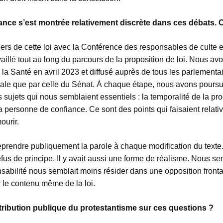
rance s’est montrée relativement discrète dans ces débats
gers de cette loi avec la Conférence des responsables de culte
availlé tout au long du parcours de la proposition de loi. Nous
de la Santé en avril 2023 et diffusé auprès de tous les parlement
le que par celle du Sénat. À chaque étape, nous avons poursuiv
sujets qui nous semblaient essentiels : la temporalité de la procé
 la personne de confiance. Ce sont des points qui faisaient rel
ourir.
eprendre publiquement la parole à chaque modification du texte. 
us de principe. Il y avait aussi une forme de réalisme. Nous sent
sabilité nous semblait moins résider dans une opposition fronta
r le contenu même de la loi.
tribution publique du protestantisme sur ces questions ?