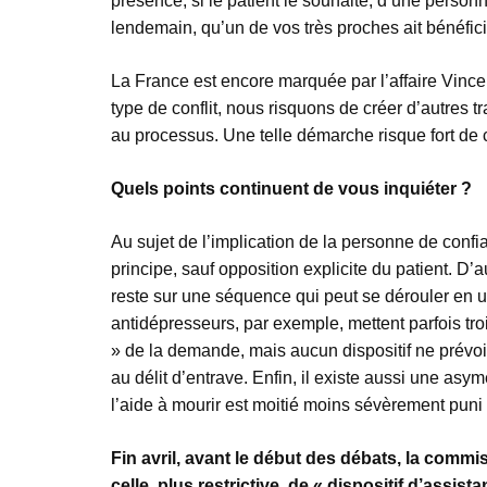
présence, si le patient le souhaite, d’une perso
lendemain, qu’un de vos très proches ait bénéfic
La France est encore marquée par l’affaire Vincent
type de conflit, nous risquons de créer d’autres 
au processus. Une telle démarche risque fort de c
Quels points continuent de vous inquiéter ?
Au sujet de l’implication de la personne de confia
principe, sauf opposition explicite du patient. D
reste sur une séquence qui peut se dérouler en u
antidépresseurs, par exemple, mettent parfois trois
» de la demande, mais aucun dispositif ne prévoi
au délit d’entrave. Enfin, il existe aussi une as
l’aide à mourir est moitié moins sévèrement puni 
Fin avril, avant le début des débats, la commi
celle, plus restrictive, de « dispositif d’assi