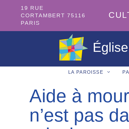
Aller
19 RUE
au
CUL
CORTAMBERT 75116
contenu
PARIS
Église
LA PAROISSE
PA
Aide à mouri
n’est pas d