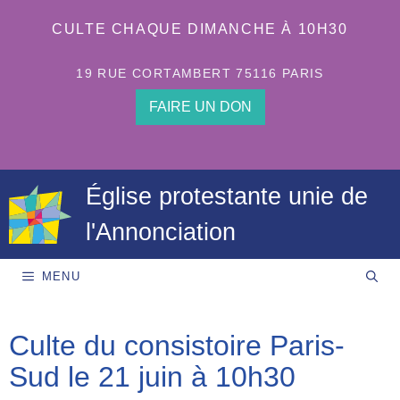
Aller
au
CULTE CHAQUE DIMANCHE À 10H30
contenu
19 RUE CORTAMBERT 75116 PARIS
FAIRE UN DON
Église protestante unie de
l'Annonciation
MENU
Culte du consistoire Paris-
Sud le 21 juin à 10h30