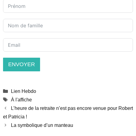
ENVOYER
Catégories
Lien Hebdo
Étiquettes
À l'affiche
L’heure de la retraite n’est pas encore venue pour Robert
et Patricia !
La symbolique d’un manteau