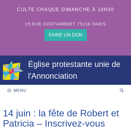
Aller
au
CULTE CHAQUE DIMANCHE À 10H30
contenu
19 RUE CORTAMBERT 75116 PARIS
FAIRE UN DON
Église protestante unie de
l'Annonciation
MENU
14 juin : la fête de Robert et
Patricia – Inscrivez-vous