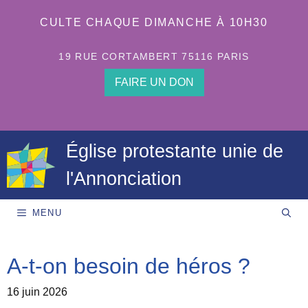
Aller
au
CULTE CHAQUE DIMANCHE À 10H30
contenu
19 RUE CORTAMBERT 75116 PARIS
FAIRE UN DON
Église protestante unie de
l'Annonciation
MENU
A-t-on besoin de héros ?
16 juin 2026