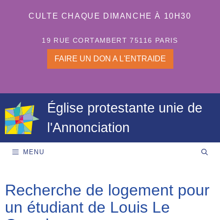
Aller
au
CULTE CHAQUE DIMANCHE À 10H30
contenu
19 RUE CORTAMBERT 75116 PARIS
FAIRE UN DON A L'ENTRAIDE
Église protestante unie de
l'Annonciation
MENU
Recherche de logement pour
un étudiant de Louis Le