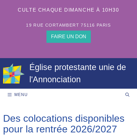
Aller
au
CULTE CHAQUE DIMANCHE À 10H30
contenu
19 RUE CORTAMBERT 75116 PARIS
FAIRE UN DON
Église protestante unie de
l'Annonciation
MENU
Des colocations disponibles
pour la rentrée 2026/2027