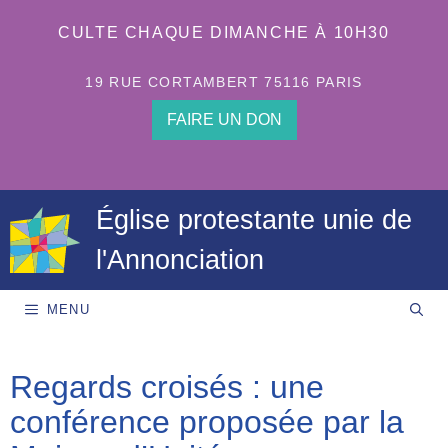
Aller
au
CULTE CHAQUE DIMANCHE À 10H30
contenu
19 RUE CORTAMBERT 75116 PARIS
FAIRE UN DON
Église protestante unie de
l'Annonciation
MENU
Regards croisés : une
conférence proposée par la