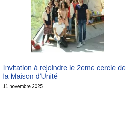
Invitation à rejoindre le 2eme cercle de
la Maison d’Unité
11 novembre 2025
Tu as entre 20 et 35 ans, tu es chrétien et curieux de
connaître les autres confessions chrétiennes ? Le 2e …
Lire
l’article
Catégories
Lien Hebdo
,
Œcuménisme