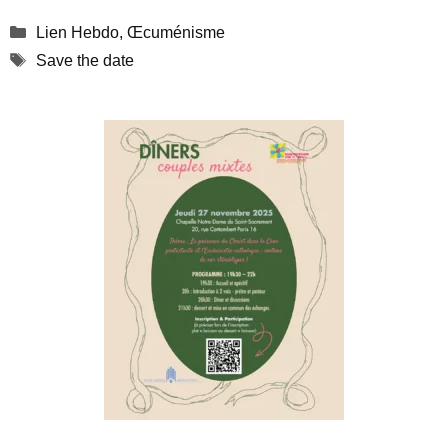
Catégories
Lien Hebdo
,
Œcuménisme
Étiquettes
Save the date