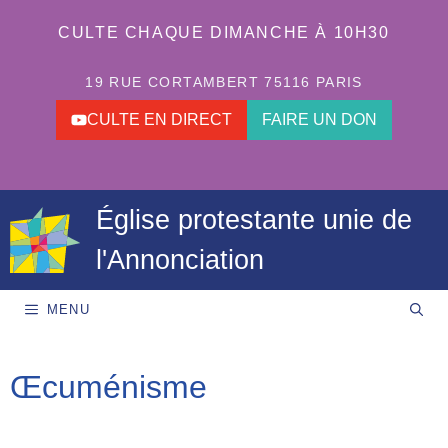
Aller
au
CULTE CHAQUE DIMANCHE À 10H30
contenu
19 RUE CORTAMBERT 75116 PARIS
CULTE EN DIRECT
FAIRE UN DON
Église protestante unie de
l'Annonciation
MENU
Œcuménisme