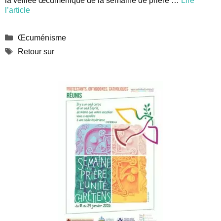
la veillée œcuménique de la semaine de prière …
Lire
l’article
Catégories
Œcuménisme
Étiquettes
Retour sur