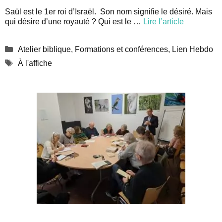
Saül est le 1er roi d’Israël. Son nom signifie le désiré. Mais
qui désire d’une royauté ? Qui est le …
Lire l’article
Catégories
Atelier biblique
,
Formations et conférences
,
Lien Hebdo
Étiquettes
À l'affiche