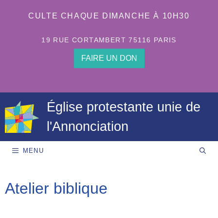
Aller
au
CULTE CHAQUE DIMANCHE À 10H30
contenu
19 RUE CORTAMBERT 75116 PARIS
FAIRE UN DON
Église protestante unie de
l'Annonciation
MENU
Atelier biblique